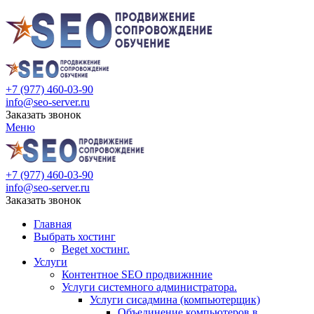
+7 (977) 460-03-90
info@seo-server.ru
Заказать звонок
Меню
+7 (977) 460-03-90
info@seo-server.ru
Заказать звонок
Главная
Выбрать хостинг
Beget хостинг.
Услуги
Контентное SEO продвижнние
Услуги системного администратора.
Услуги сисадмина (компьютерщик)
Объединение компьютеров в