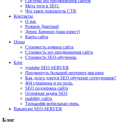
Система seo продвижения сайтов
Мета теги в SEO.
Что такое показатель CTR
Контакты
О нас
Рожков Дмитрий
Денис Брюнин (наш юрист)
Карта сайта
Цены
Стоимость админа сайта
Стоимость seo продвижения сайта
Стоимость SEO-обучения.
Блог
youtube SEO-SERVER
Продвинуть большой интернет-магазин
Как долго длится SEO обучение сотрудников?
404 страницы и их роль.
SEO поддержка сайта
Основная задача SEO
usability сайта
Тинькофф мобильная связь.
Вакансии SEO-SERVER
Блог