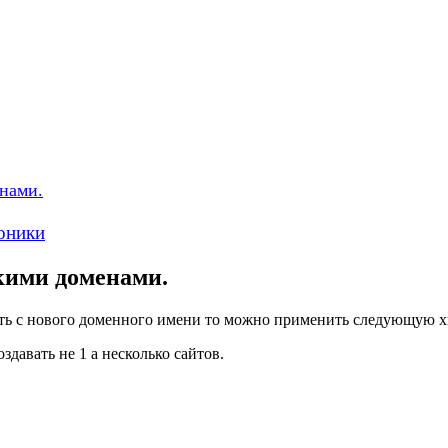
нами.
оники
кими доменами.
 есть с нового доменного имени то можно применить следующую х
здавать не 1 а несколько сайтов.