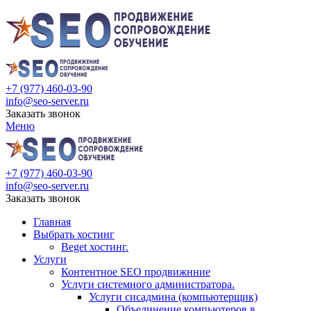
+7 (977) 460-03-90
info@seo-server.ru
Заказать звонок
Меню
+7 (977) 460-03-90
info@seo-server.ru
Заказать звонок
Главная
Выбрать хостинг
Beget хостинг.
Услуги
Контентное SEO продвижнние
Услуги системного администратора.
Услуги сисадмина (компьютерщик)
Объединение компьютеров в