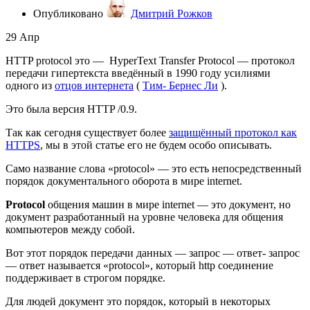
Опубликовано
Дмитрий Рожков
29
Апр
HTTP protocol это — HyperText Transfer Protocol — протокол
передачи гипертекста введённый в 1990 году усилиями
одного из
отцов интернета
(
Тим- Бернес Ли
).
Это была версия HTTP /0.9.
Так как сегодня существует более
защищённый протокол как
HTTPS
, мы в этой статье его не будем особо описывать.
Само название слова «protocol» — это есть непосредственный
порядок документального оборота в мире internet.
Protocol
общения машин в мире internet — это документ, но
документ разработанный на уровне человека для общения
компьютеров между собой.
Вот этот порядок передачи данных — запрос — ответ- запрос
— ответ называется «protocol», который http соединение
поддерживает в строгом порядке.
Для людей документ это порядок, который в некоторых