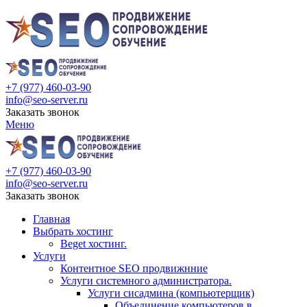
+7 (977) 460-03-90
info@seo-server.ru
Заказать звонок
Меню
+7 (977) 460-03-90
info@seo-server.ru
Заказать звонок
Главная
Выбрать хостинг
Beget хостинг.
Услуги
Контентное SEO продвижнние
Услуги системного администратора.
Услуги сисадмина (компьютерщик)
Объединение компьютеров в