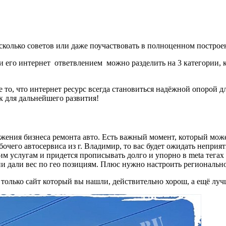
сколько советов или даже поучаствовать в полноценном построен
и его интернет ответвлением можно разделить на 3 категории, 
 то, что интернет ресурс всегда становиться надёжной опорой 
к для дальнейшего развития!
жения бизнеса ремонта авто. Есть важный момент, который може
абочего автосервиса из г. Владимир, то вас будет ожидать непри
им услугам и придется прописывать долго и упорно в meta тега
они дали вес по гео позициям. Плюс нужно настроить регионально
только сайт который вы нашли, действительно хорош, а ещё луч