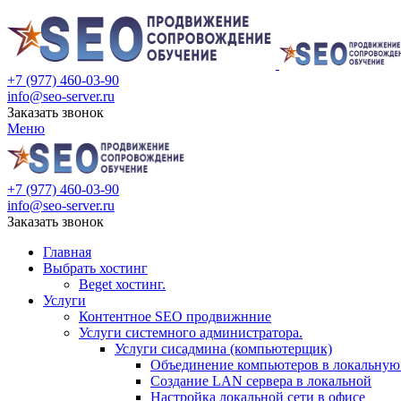
+7 (977) 460-03-90
info@seo-server.ru
Заказать звонок
Меню
+7 (977) 460-03-90
info@seo-server.ru
Заказать звонок
Главная
Выбрать хостинг
Beget хостинг.
Услуги
Контентное SEO продвижнние
Услуги системного администратора.
Услуги сисадмина (компьютерщик)
Объединение компьютеров в локальную 
Создание LAN сервера в локальной
Настройка локальной сети в офисе