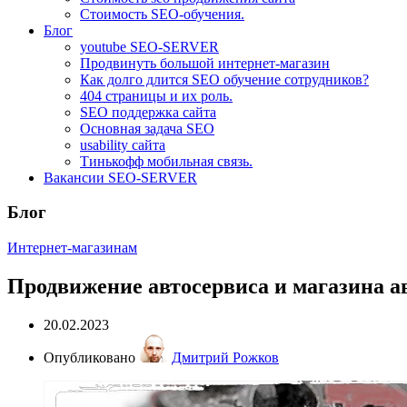
Стоимость SEO-обучения.
Блог
youtube SEO-SERVER
Продвинуть большой интернет-магазин
Как долго длится SEO обучение сотрудников?
404 страницы и их роль.
SEO поддержка сайта
Основная задача SEO
usability сайта
Тинькофф мобильная связь.
Вакансии SEO-SERVER
Блог
Интернет-магазинам
Продвижение автосервиса и магазина а
20.02.2023
Опубликовано
Дмитрий Рожков