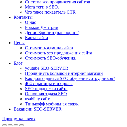
Система seo продвижения сайтов
Мета теги в SEO.
Что такое показатель CTR
Контакты
О нас
Рожков Дмитрий
Денис Брюнин (наш юрист)
Карта сайта
Цены
Стоимость админа сайта
Стоимость seo продвижения сайта
Стоимость SEO-обучения.
Блог
youtube SEO-SERVER
Продвинуть большой интернет-магазин
Как долго длится SEO обучение сотрудников?
404 страницы и их роль.
SEO поддержка сайта
Основная задача SEO
usability сайта
Тинькофф мобильная связь.
Вакансии SEO-SERVER
Прокрутка вверх