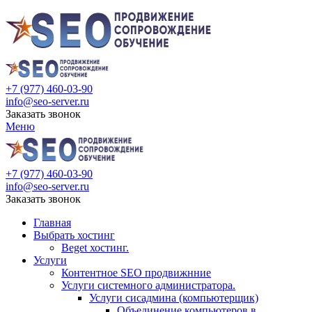
+7 (977) 460-03-90
info@seo-server.ru
Заказать звонок
Меню
+7 (977) 460-03-90
info@seo-server.ru
Заказать звонок
Главная
Выбрать хостинг
Beget хостинг.
Услуги
Контентное SEO продвижнние
Услуги системного администратора.
Услуги сисадмина (компьютерщик)
Объединение компьютеров в